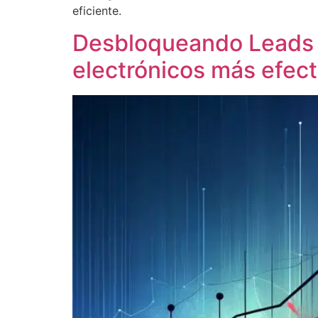
eficiente.
Desbloqueando Leads C
electrónicos más efect